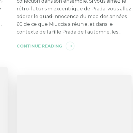
es
collection dans son ensemble. Si vous aimez le
e
rétro-futurisim excentrique de Prada, vous allez
r
adorer le quasi-innocence du mod des années
…
60 de ce que Miuccia a réunie, et dans le
contexte de la fille Prada de l’automne, les …
CONTINUE READING