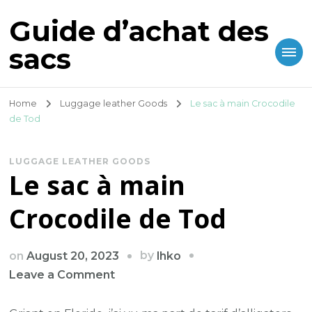
Guide d’achat des
sacs
Home
Luggage leather Goods
Le sac à main Crocodile
de Tod
LUGGAGE LEATHER GOODS
Le sac à main
Crocodile de Tod
by
on
August 20, 2023
lhko
on
Leave a Comment
Le
sac