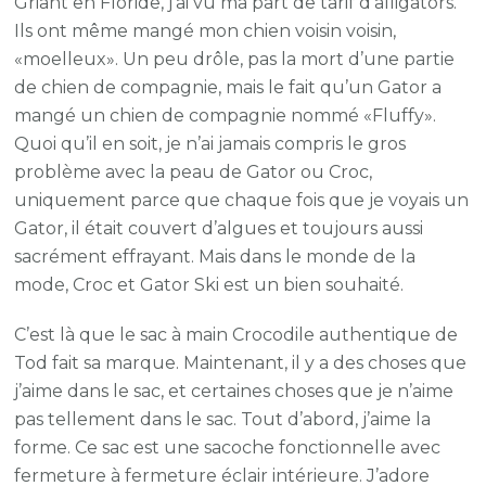
Griant en Floride, j’ai vu ma part de tarif d’alligators.
à
Ils ont même mangé mon chien voisin voisin,
main
«moelleux». Un peu drôle, pas la mort d’une partie
Crocodile
de chien de compagnie, mais le fait qu’un Gator a
de
mangé un chien de compagnie nommé «Fluffy».
Tod
Quoi qu’il en soit, je n’ai jamais compris le gros
problème avec la peau de Gator ou Croc,
uniquement parce que chaque fois que je voyais un
Gator, il était couvert d’algues et toujours aussi
sacrément effrayant. Mais dans le monde de la
mode, Croc et Gator Ski est un bien souhaité.
C’est là que le sac à main Crocodile authentique de
Tod fait sa marque. Maintenant, il y a des choses que
j’aime dans le sac, et certaines choses que je n’aime
pas tellement dans le sac. Tout d’abord, j’aime la
forme. Ce sac est une sacoche fonctionnelle avec
fermeture à fermeture éclair intérieure. J’adore