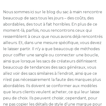
Bag
on
Nous sommes ici sur le blog du sac à main rencontre
Bag
beaucoup de sacs tous les jours – des coûts, des
Crime:
abordables, des tout à fait horribles. En plus de ce
Dior
moment-là, parfois, nous rencontrons ceux qui
vs.
ressemblent à ceux que nous avons déjà rencontrés
en
ailleurs. Et, dans une mesure spécifique, vous devez
permanence
le laisser partir. Il n’y a que beaucoup de méthodes
21
pour coiffer une sangle ou connecter une boucle,
ainsi que lorsque les sacs de créateurs définissent
beaucoup de tendances des sacs généraux, vous
allez voir des sacs similaires à l’endroit, ainsi que ce
n’est pas nécessairement la faute des marques plus
abordables. Ils doivent se conformer aux modèles
que leurs clients veulent acheter, ce qui leur laisse
peu de choix. Ils peuvent choisir, cependant, pour
ne pas copier les détails de style d’une marque pour