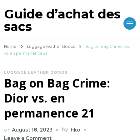
Guide d’achat des
sacs
Home
Luggage leather Goods
Bag on Bag Crime: Dior
vs. en permanence 21
LUGGAGE LEATHER GOODS
Bag on Bag Crime:
Dior vs. en
permanence 21
by
on
August 18, 2023
lhko
on
Leave a Comment