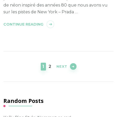
de néon inspiré des années 80 que nous avons vu
sur les pistes de New York – Prada …
CONTINUE READING
Posts
navigation
PAGE
PAGE
1
2
NEXT
Random Posts