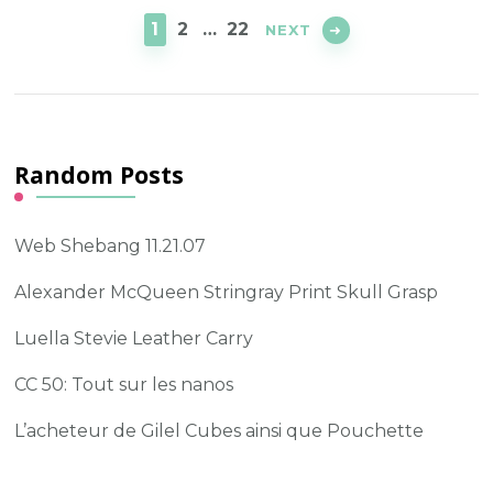
navigation
PAGE
PAGE
PAGE
1
2
…
22
NEXT
Random Posts
Web Shebang 11.21.07
Alexander McQueen Stringray Print Skull Grasp
Luella Stevie Leather Carry
CC 50: Tout sur les nanos
L’acheteur de Gilel Cubes ainsi que Pouchette