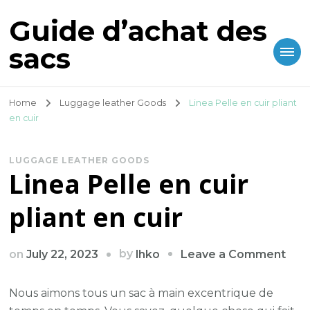
Guide d’achat des
sacs
Home
Luggage leather Goods
Linea Pelle en cuir pliant
en cuir
LUGGAGE LEATHER GOODS
Linea Pelle en cuir
pliant en cuir
on
by
on
July 22, 2023
Leave a Comment
lhko
Lin
Pell
Nous aimons tous un sac à main excentrique de
en