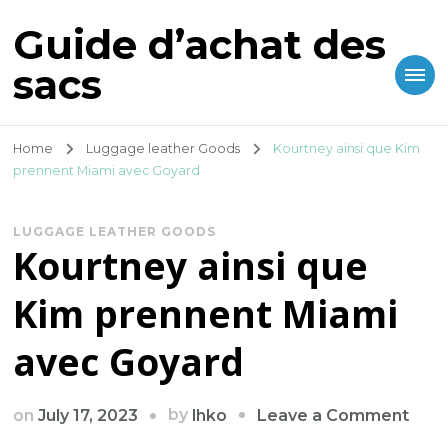
Guide d’achat des
sacs
Home
Luggage leather Goods
Kourtney ainsi que Kim
prennent Miami avec Goyard
LUGGAGE LEATHER GOODS
Kourtney ainsi que
Kim prennent Miami
avec Goyard
on
by
on
July 17, 2023
Leave a Comment
lhko
Kour