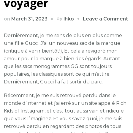
voyager
o
by
on
March 31, 2023
Leave a Comment
lhko
D
m
Dernièrement, je me sens de plus en plus comme
m
une fille Gucci. J’ai un nouveau sac de la marque
d
(critique à venir bientôt!), Et cela a revigoré mon
rê
amour pour la marque à bien des égards. Autant
j’
que les sacs monogrammes GG sont toujours
le
populaires, les classiques sont ce qui m’attire.
s
Dernièrement, Gucci l’a fait sortir du parc.
C
Récemment, je me suis retrouvé perdu dans le
G
monde d’Internet et j’ai erré sur un site appelé Rich
G
Kids of Instagram, et c’est tout aussi vain et ridicule
p
que vous l’imaginez. Et vous savez quoi, je me suis
v
retrouvé perdu en regardant des photos de tous