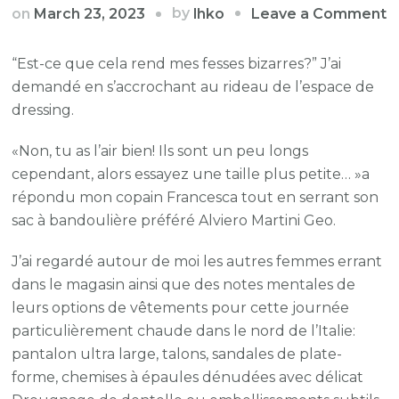
o
by
on
March 23, 2023
Leave a Comment
lhko
U
m
“Est-ce que cela rend mes fesses bizarres?” J’ai
à
demandé en s’accrochant au rideau de l’espace de
p
dressing.
n
«Non, tu as l’air bien! Ils sont un peu longs
d
cependant, alors essayez une taille plus petite… »a
l
répondu mon copain Francesca tout en serrant son
m
sac à bandoulière préféré Alviero Martini Geo.
d
m
J’ai regardé autour de moi les autres femmes errant
à
dans le magasin ainsi que des notes mentales de
t
leurs options de vêtements pour cette journée
l
particulièrement chaude dans le nord de l’Italie:
m
pantalon ultra large, talons, sandales de plate-
forme, chemises à épaules dénudées avec délicat