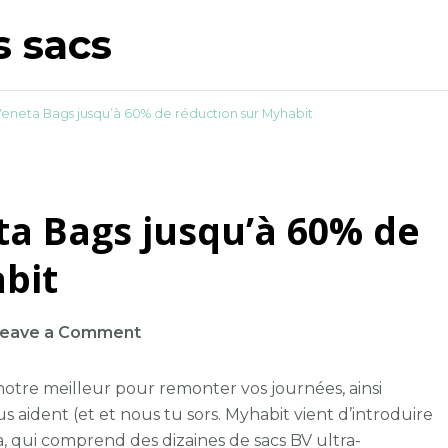
s sacs
eneta Bags jusqu’à 60% de réduction sur Myhabit
a Bags jusqu’à 60% de
bit
on
eave a Comment
Shop
Bottega
ns notre meilleur pour remonter vos journées, ainsi
Veneta
 aident (et et nous tu sors. Myhabit vient d’introduire
Bags
 qui comprend des dizaines de sacs BV ultra-