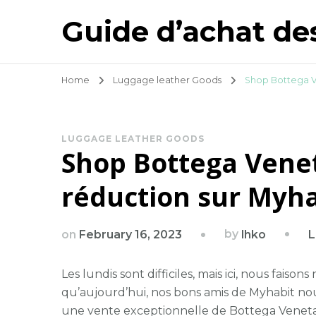
Guide d’achat de
Home
Luggage leather Goods
Shop Bottega V
LUGGAGE LEATHER GOODS
Shop Bottega Venet
réduction sur Myha
by
on
February 16, 2023
L
lhko
Les lundis sont difficiles, mais ici, nous faiso
qu’aujourd’hui, nos bons amis de Myhabit nous
une vente exceptionnelle de Bottega Veneta,