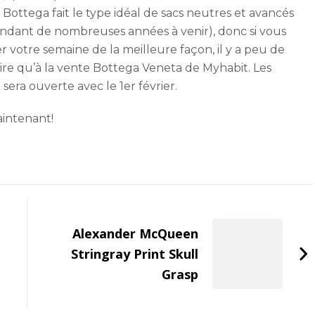
jusqu’à
Bottega fait le type idéal de sacs neutres et avancés
60%
ndant de nombreuses années à venir), donc si vous
de
 votre semaine de la meilleure façon, il y a peu de
réduction
ire qu’à la vente Bottega Veneta de Myhabit. Les
sur
sera ouverte avec le 1er février.
Myhabit
intenant!
Alexander McQueen
Stringray Print Skull
Grasp